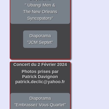
" Ubangi Men &
The New Orleans
Syncopators"
Diaporama
"JCM Septet"
Concert du 2 Février 2024
Photos prises par
Patrick Davignon
patrick.declic@yahoo.fr
Diaporama
"Embrassez Vous Quartet"