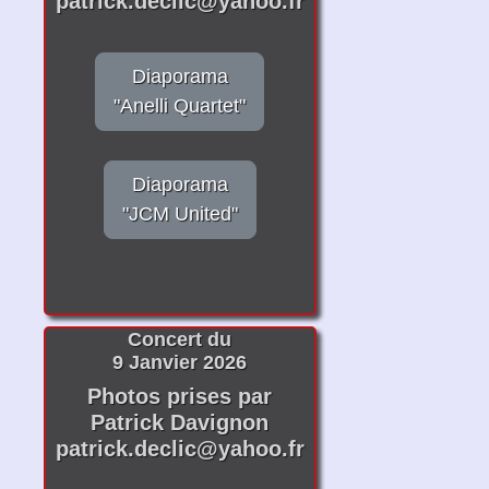
patrick.declic@yahoo.fr
Diaporama
"Anelli Quartet"
Diaporama
"JCM United"
Concert du
9 Janvier 2026
Photos prises par
Patrick Davignon
patrick.declic@yahoo.fr