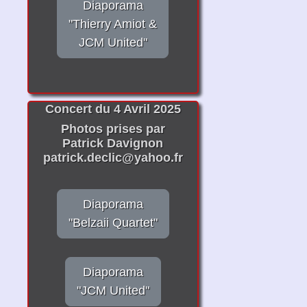
Diaporama
"Thierry Amiot &
JCM United"
Concert du 4 Avril 2025
Photos prises par
Patrick Davignon
patrick.declic@yahoo.fr
Diaporama
"Belzaii Quartet"
Diaporama
"JCM United"