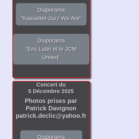
Diaporama
"Kasia4tet-Jazz We Are"
Diaporama
"Eric Luter et le JCM
United"
Concert du
5 Décembre 2025
Photos prises par
Patrick Davignon
patrick.declic@yahoo.fr
Diaporama