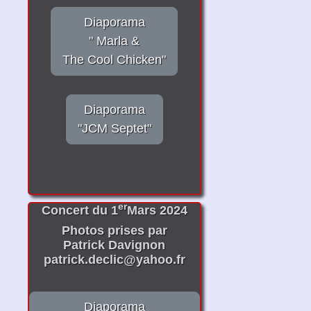
Diaporama
" Marla &
The Cool Chicken"
Diaporama
"JCM Septet"
er
Concert du 1
Mars 2024
Photos prises par
Patrick Davignon
patrick.declic@yahoo.fr
Diaporama